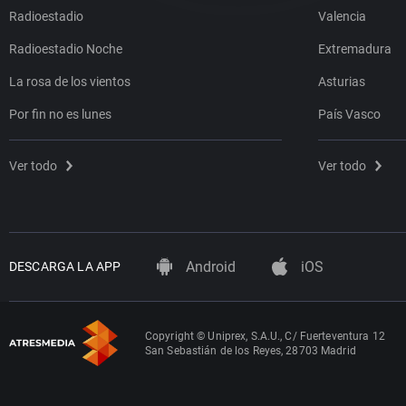
Radioestadio
Valencia
Radioestadio Noche
Extremadura
La rosa de los vientos
Asturias
Por fin no es lunes
País Vasco
Ver todo
Ver todo
Android
iOS
DESCARGA LA APP
Copyright © Uniprex, S.A.U., C/ Fuerteventura 12
San Sebastián de los Reyes, 28703 Madrid