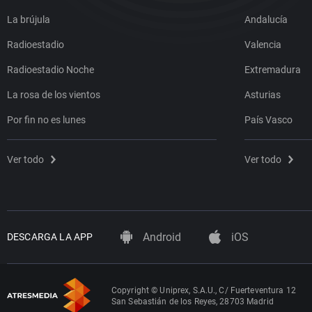
La brújula
Andalucía
Radioestadio
Valencia
Radioestadio Noche
Extremadura
La rosa de los vientos
Asturias
Por fin no es lunes
País Vasco
Ver todo
Ver todo
Android
iOS
DESCARGA LA APP
Copyright © Uniprex, S.A.U., C/ Fuerteventura 12
San Sebastián de los Reyes, 28703 Madrid