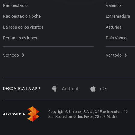
Radioestadio
Valencia
Radioestadio Noche
Extremadura
La rosa de los vientos
Asturias
Por fin no es lunes
País Vasco
Ver todo
Ver todo
Android
iOS
DESCARGA LA APP
Copyright © Uniprex, S.A.U., C/ Fuerteventura 12
San Sebastián de los Reyes, 28703 Madrid