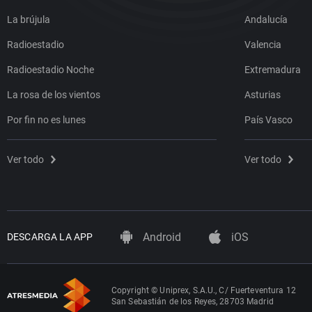
La brújula
Andalucía
Radioestadio
Valencia
Radioestadio Noche
Extremadura
La rosa de los vientos
Asturias
Por fin no es lunes
País Vasco
Ver todo
Ver todo
Android
iOS
DESCARGA LA APP
Copyright © Uniprex, S.A.U., C/ Fuerteventura 12
San Sebastián de los Reyes, 28703 Madrid