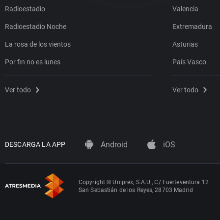
Radioestadio
Valencia
Radioestadio Noche
Extremadura
La rosa de los vientos
Asturias
Por fin no es lunes
País Vasco
Ver todo
Ver todo
Android
iOS
DESCARGA LA APP
Copyright © Uniprex, S.A.U., C/ Fuerteventura 12
San Sebastián de los Reyes, 28703 Madrid