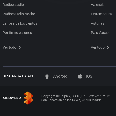
Radioestadio
Valencia
Radioestadio Noche
Extremadura
La rosa de los vientos
Asturias
Por fin no es lunes
País Vasco
Ver todo
Ver todo
Android
iOS
DESCARGA LA APP
Copyright © Uniprex, S.A.U., C/ Fuerteventura 12
San Sebastián de los Reyes, 28703 Madrid