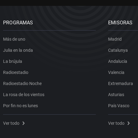
PROGRAMAS
EMISORAS
Más de uno
Madrid
Julia en la onda
Catalunya
La brújula
Andalucía
Radioestadio
Valencia
Radioestadio Noche
Extremadura
La rosa de los vientos
Asturias
Por fin no es lunes
País Vasco
Ver todo
Ver todo