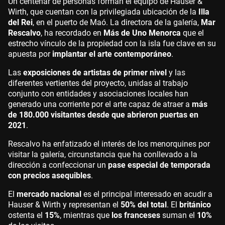
Un centenar de personas forman el equipo de Hauser &
Wirth, que cuentan con la privilegiada ubicación de la
Illa
del Rei
, en el puerto de Maó. La directora de la galería,
Mar
Rescalvo
, ha recordado en
Más de Uno Menorca
que el
estrecho vínculo de la propiedad con la isla fue clave en su
apuesta por
implantar el arte contemporáneo
.
Las
exposiciones de artistas de primer nivel
y las
diferentes vertientes del proyecto, unidas al trabajo
conjunto con entidades y asociaciones locales han
generado una corriente por el arte capaz de atraer a
más
de 180.000 visitantes desde que abrieron puertas en
2021
.
Rescalvo ha enfatizado el interés de los menorquines por
visitar la galería, circunstancia que ha conllevado a la
dirección a confeccionar un
pase especial de temporada
con precios asequibles
.
El
mercado nacional
es el principal interesado en acudir a
Hauser & Wirth y representan el
50% del total
. El
británico
ostenta el
15%
, mientras que
los franceses
suman el
10%