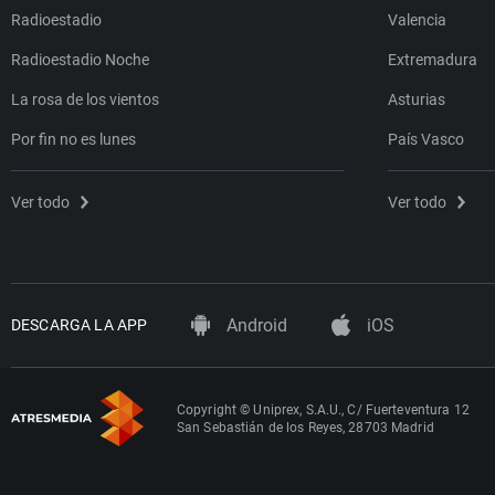
Radioestadio
Valencia
Radioestadio Noche
Extremadura
La rosa de los vientos
Asturias
Por fin no es lunes
País Vasco
Ver todo
Ver todo
Android
iOS
DESCARGA LA APP
Copyright © Uniprex, S.A.U., C/ Fuerteventura 12
San Sebastián de los Reyes, 28703 Madrid