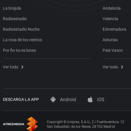
La brújula
Andalucía
Radioestadio
Valencia
Radioestadio Noche
Extremadura
La rosa de los vientos
Asturias
Por fin no es lunes
País Vasco
Ver todo
Ver todo
Android
iOS
DESCARGA LA APP
Copyright © Uniprex, S.A.U., C/ Fuerteventura 12
San Sebastián de los Reyes, 28703 Madrid