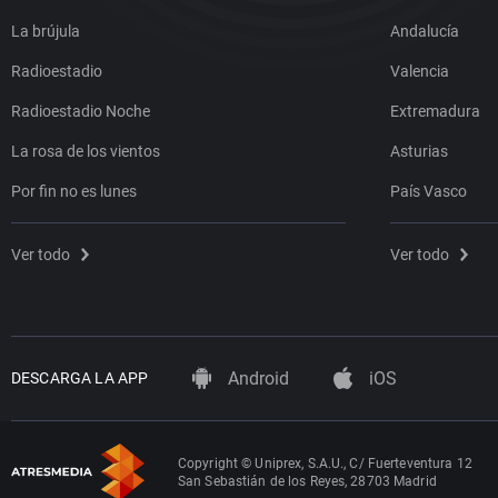
La brújula
Andalucía
Radioestadio
Valencia
Radioestadio Noche
Extremadura
La rosa de los vientos
Asturias
Por fin no es lunes
País Vasco
Ver todo
Ver todo
Android
iOS
DESCARGA LA APP
Copyright © Uniprex, S.A.U., C/ Fuerteventura 12
San Sebastián de los Reyes, 28703 Madrid