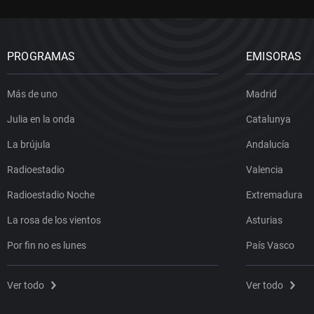
PROGRAMAS
EMISORAS
Más de uno
Madrid
Julia en la onda
Catalunya
La brújula
Andalucía
Radioestadio
Valencia
Radioestadio Noche
Extremadura
La rosa de los vientos
Asturias
Por fin no es lunes
País Vasco
Ver todo
Ver todo