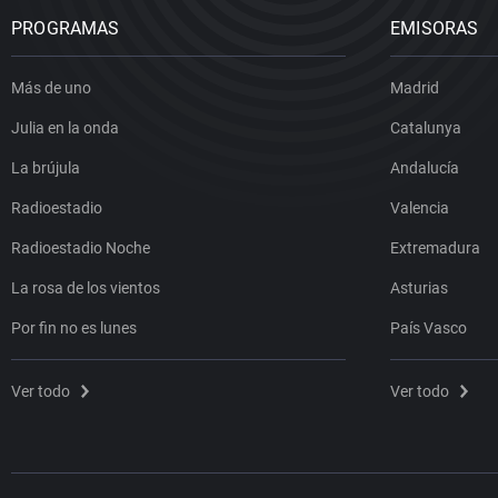
PROGRAMAS
EMISORAS
Más de uno
Madrid
Julia en la onda
Catalunya
La brújula
Andalucía
Radioestadio
Valencia
Radioestadio Noche
Extremadura
La rosa de los vientos
Asturias
Por fin no es lunes
País Vasco
Ver todo
Ver todo