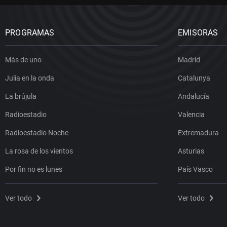
PROGRAMAS
EMISORAS
Más de uno
Madrid
Julia en la onda
Catalunya
La brújula
Andalucía
Radioestadio
Valencia
Radioestadio Noche
Extremadura
La rosa de los vientos
Asturias
Por fin no es lunes
País Vasco
Ver todo
Ver todo