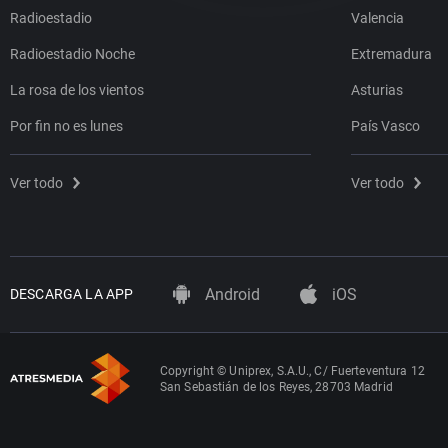
Radioestadio
Valencia
Radioestadio Noche
Extremadura
La rosa de los vientos
Asturias
Por fin no es lunes
País Vasco
Ver todo
Ver todo
Android
iOS
DESCARGA LA APP
Copyright © Uniprex, S.A.U., C/ Fuerteventura 12
San Sebastián de los Reyes, 28703 Madrid