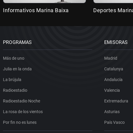
Informativos Marina Baixa
Deportes Marin
PROGRAMAS
EMISORAS
Más de uno
Madrid
Julia en la onda
Catalunya
La brújula
Andalucía
Radioestadio
Valencia
Radioestadio Noche
Extremadura
La rosa de los vientos
Asturias
Por fin no es lunes
País Vasco