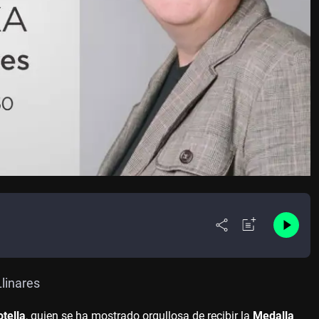
linares
tella
, quien se ha mostrado orgullosa de recibir la
Medalla