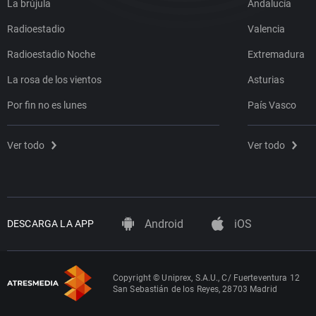
La brújula
Andalucía
Radioestadio
Valencia
Radioestadio Noche
Extremadura
La rosa de los vientos
Asturias
Por fin no es lunes
País Vasco
Ver todo
Ver todo
Android
iOS
DESCARGA LA APP
Copyright © Uniprex, S.A.U., C/ Fuerteventura 12
San Sebastián de los Reyes, 28703 Madrid