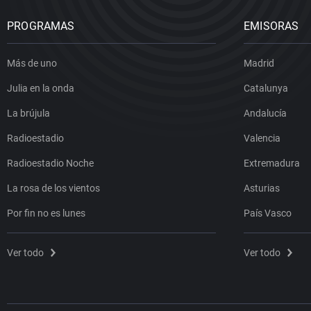
PROGRAMAS
EMISORAS
Más de uno
Madrid
Julia en la onda
Catalunya
La brújula
Andalucía
Radioestadio
Valencia
Radioestadio Noche
Extremadura
La rosa de los vientos
Asturias
Por fin no es lunes
País Vasco
Ver todo
Ver todo