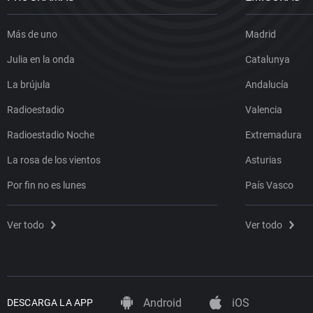
Más de uno
Madrid
Julia en la onda
Catalunya
La brújula
Andalucía
Radioestadio
Valencia
Radioestadio Noche
Extremadura
La rosa de los vientos
Asturias
Por fin no es lunes
País Vasco
Ver todo
Ver todo
Android
iOS
DESCARGA LA APP