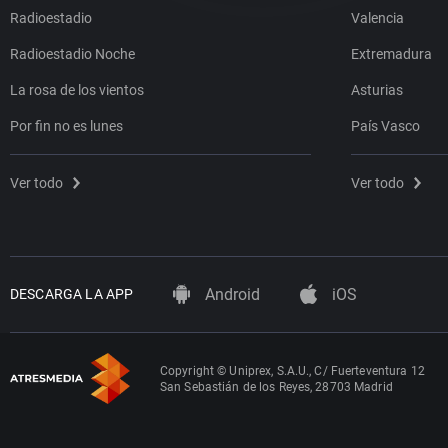
Radioestadio
Valencia
Radioestadio Noche
Extremadura
La rosa de los vientos
Asturias
Por fin no es lunes
País Vasco
Ver todo
Ver todo
Android
iOS
DESCARGA LA APP
Copyright © Uniprex, S.A.U., C/ Fuerteventura 12
San Sebastián de los Reyes, 28703 Madrid