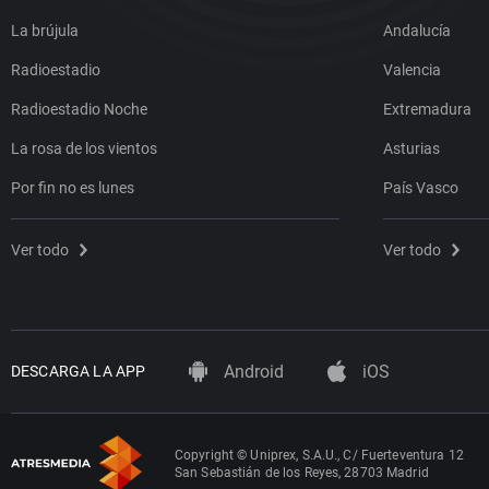
La brújula
Andalucía
Radioestadio
Valencia
Radioestadio Noche
Extremadura
La rosa de los vientos
Asturias
Por fin no es lunes
País Vasco
Ver todo
Ver todo
Android
iOS
DESCARGA LA APP
Copyright © Uniprex, S.A.U., C/ Fuerteventura 12
San Sebastián de los Reyes, 28703 Madrid