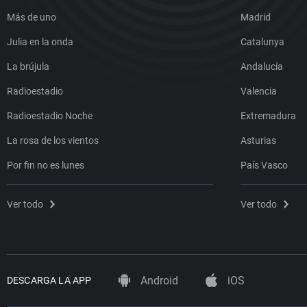
Más de uno
Madrid
Julia en la onda
Catalunya
La brújula
Andalucía
Radioestadio
Valencia
Radioestadio Noche
Extremadura
La rosa de los vientos
Asturias
Por fin no es lunes
País Vasco
Ver todo
Ver todo
Android
iOS
DESCARGA LA APP