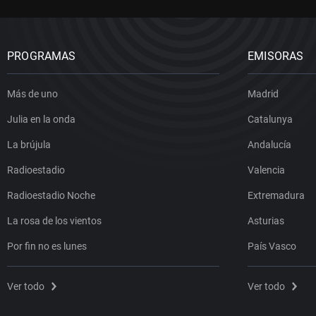
PROGRAMAS
EMISORAS
Más de uno
Madrid
Julia en la onda
Catalunya
La brújula
Andalucía
Radioestadio
Valencia
Radioestadio Noche
Extremadura
La rosa de los vientos
Asturias
Por fin no es lunes
País Vasco
Ver todo
Ver todo