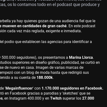
rcas, os lo contamos todo en el podcast que produce y
arbella ya hay quienes gozan de una audiencia fiel que le
e mueven en cantidades de gran caché
. En este podcast
sión cada vez más reglada, exigente e inmediata.
l podio que establecen las agencias para identificar a
y 500.000 seguidores), os presentamos a
Marina Llorca
.
estudios superiores en diseño gráfico, publicidad, se curtió en
rse de nuevo en casa. Imagen de varias marcas de
 empezó con un blog de moda hasta que redirigió sus
ntenido a su cuenta de
188.000k
.
de '
Megainfluencer
' con
1.170.000 seguidores en Facebook.
tó en Facebook gracias a parodias y 'sketches' que se
es
, en Instagram 400.000 y en
Twitch
superar los
27.000