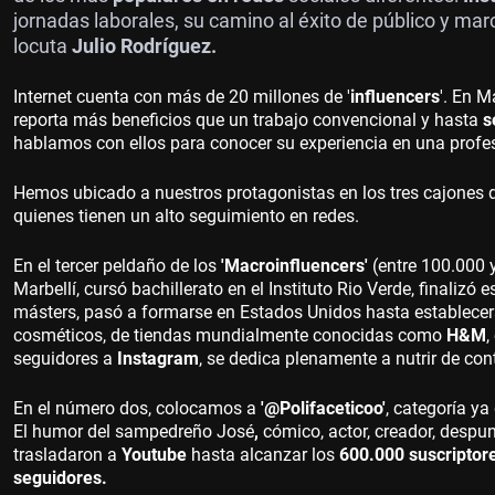
jornadas laborales, su camino al éxito de público y ma
locuta
Julio Rodríguez.
Internet cuenta con más de 20 millones de '
influencers
'. En M
reporta más beneficios que un trabajo convencional y hasta
s
hablamos con ellos para conocer su experiencia en una profe
Hemos ubicado a nuestros protagonistas en los tres cajones de
quienes tienen un alto seguimiento en redes.
En el tercer peldaño de los
'Macroinfluencers'
(entre 100.000 
Marbellí, cursó bachillerato en el Instituto Rio Verde, finalizó 
másters, pasó a formarse en Estados Unidos hasta establece
cosméticos, de tiendas mundialmente conocidas como
H&M
,
seguidores a
Instagram
, se dedica plenamente a nutrir de co
En el número dos, colocamos a
'@Polifaceticoo'
, categoría ya 
El humor del sampedreño José
,
cómico, actor, creador, despun
trasladaron a
Youtube
hasta alcanzar los
600.000 suscriptor
seguidores.