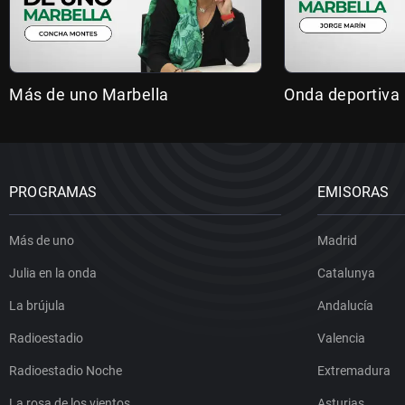
Más de uno Marbella
Onda deportiva
PROGRAMAS
EMISORAS
Más de uno
Madrid
Julia en la onda
Catalunya
La brújula
Andalucía
Radioestadio
Valencia
Radioestadio Noche
Extremadura
La rosa de los vientos
Asturias