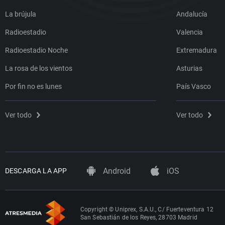
La brújula
Andalucía
Radioestadio
Valencia
Radioestadio Noche
Extremadura
La rosa de los vientos
Asturias
Por fin no es lunes
País Vasco
Ver todo
Ver todo
Android
iOS
DESCARGA LA APP
Copyright © Uniprex, S.A.U., C/ Fuerteventura 12
San Sebastián de los Reyes, 28703 Madrid