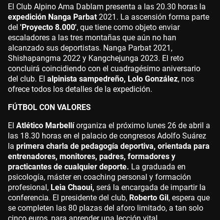
El Club Alpino Ama Dablam presenta a las 20.30 horas la
expedición Nanga Parbat
2021. La ascensión forma parte
del
'Proyecto 8.000'
, que tiene como objeto enviar
escaladores a las tres montañas que aún no han
alcanzado sus deportistas. Nanga Parbat 2021,
Shishapangma 2022 y Kangchejunga 2023. El reto
concluirá coincidiendo con el cuadragésimo aniversario
del club. El
alpinista sampedreño, Lolo González
, nos
ofrece todos los detalles de la expedición.
FÚTBOL CON VALORES
El
Atlético Marbellí
organiza el próximo lunes 26 de abril a
las 18.30 horas en el palacio de congresos Adolfo Suárez
la
primera charla de pedagogía deportiva, orientada para
entrenadores, monitores, padres, formadores y
practicantes de cualquier deporte.
La graduada en
psicología, máster en coaching personal y formación
profesional,
Leia Chaoui,
será la encargada de impartir la
conferencia. El presidente del club,
Roberto Gil
, espera que
se completen las 80 plazas del aforo limitado, a tan solo
cinco euros, para aprender una lección vital.