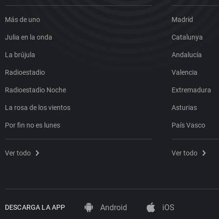
Más de uno
Madrid
Julia en la onda
Catalunya
La brújula
Andalucía
Radioestadio
Valencia
Radioestadio Noche
Extremadura
La rosa de los vientos
Asturias
Por fin no es lunes
País Vasco
Ver todo
Ver todo
Android
iOS
DESCARGA LA APP