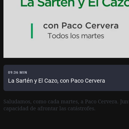
09:36 MIN
La Sartén y El Cazo, con Paco Cervera
Saludamos, como cada martes, a
Paco Cervera
. Ju
capacidad de afrontar las catástrofes.