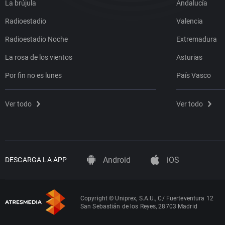
La brújula
Andalucía
Radioestadio
Valencia
Radioestadio Noche
Extremadura
La rosa de los vientos
Asturias
Por fin no es lunes
País Vasco
Ver todo
Ver todo
Android
iOS
DESCARGA LA APP
Copyright © Uniprex, S.A.U., C/ Fuerteventura 12
San Sebastián de los Reyes, 28703 Madrid