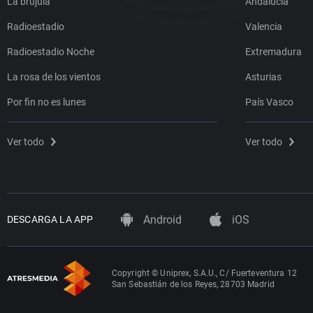
La brújula
Andalucía
Radioestadio
Valencia
Radioestadio Noche
Extremadura
La rosa de los vientos
Asturias
Por fin no es lunes
País Vasco
Ver todo
Ver todo
Android
iOS
DESCARGA LA APP
Copyright © Uniprex, S.A.U., C/ Fuerteventura 12
San Sebastián de los Reyes, 28703 Madrid