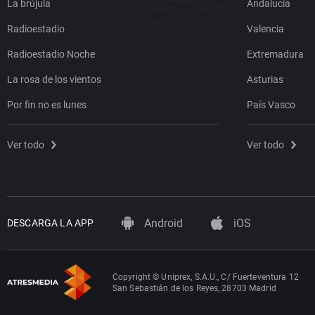
La brújula
Andalucía
Radioestadio
Valencia
Radioestadio Noche
Extremadura
La rosa de los vientos
Asturias
Por fin no es lunes
País Vasco
Ver todo
Ver todo
Android
iOS
DESCARGA LA APP
Copyright © Uniprex, S.A.U., C/ Fuerteventura 12
San Sebastián de los Reyes, 28703 Madrid