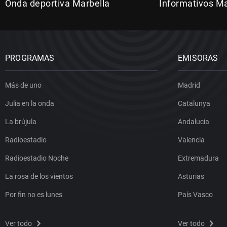
Onda deportiva Marbella
Informativos Ma
PROGRAMAS
EMISORAS
Más de uno
Madrid
Julia en la onda
Catalunya
La brújula
Andalucía
Radioestadio
Valencia
Radioestadio Noche
Extremadura
La rosa de los vientos
Asturias
Por fin no es lunes
País Vasco
Ver todo
Ver todo