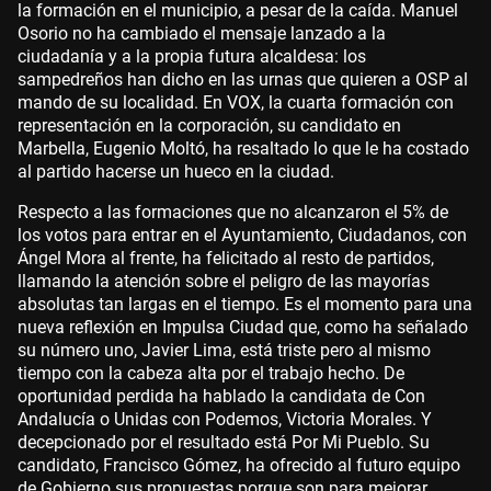
la formación en el municipio, a pesar de la caída. Manuel
Osorio no ha cambiado el mensaje lanzado a la
ciudadanía y a la propia futura alcaldesa: los
sampedreños han dicho en las urnas que quieren a OSP al
mando de su localidad. En VOX, la cuarta formación con
representación en la corporación, su candidato en
Marbella, Eugenio Moltó, ha resaltado lo que le ha costado
al partido hacerse un hueco en la ciudad.
Respecto a las formaciones que no alcanzaron el 5% de
los votos para entrar en el Ayuntamiento, Ciudadanos, con
Ángel Mora al frente, ha felicitado al resto de partidos,
llamando la atención sobre el peligro de las mayorías
absolutas tan largas en el tiempo. Es el momento para una
nueva reflexión en Impulsa Ciudad que, como ha señalado
su número uno, Javier Lima, está triste pero al mismo
tiempo con la cabeza alta por el trabajo hecho. De
oportunidad perdida ha hablado la candidata de Con
Andalucía o Unidas con Podemos, Victoria Morales. Y
decepcionado por el resultado está Por Mi Pueblo. Su
candidato, Francisco Gómez, ha ofrecido al futuro equipo
de Gobierno sus propuestas porque son para mejorar