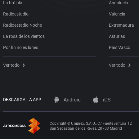
La brújula
Andalucía
Radioestadio
Valencia
Radioestadio Noche
Extremadura
La rosa de los vientos
Asturias
Por fin no es lunes
País Vasco
Ver todo
Ver todo
Android
iOS
DESCARGA LA APP
Copyright © Uniprex, S.A.U., C/ Fuerteventura 12
San Sebastián de los Reyes, 28703 Madrid