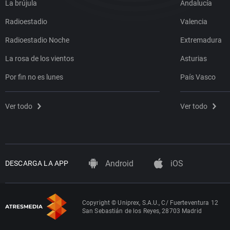
La brújula
Andalucía
Radioestadio
Valencia
Radioestadio Noche
Extremadura
La rosa de los vientos
Asturias
Por fin no es lunes
País Vasco
Ver todo
Ver todo
Android
iOS
DESCARGA LA APP
Copyright © Uniprex, S.A.U., C/ Fuerteventura 12
San Sebastián de los Reyes, 28703 Madrid