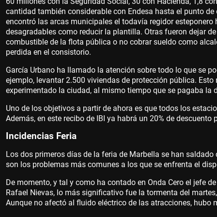
60 millones con la Seguridad Social, 30 con Hacienda, 1,8 co
cantidad también considerable con Endesa hasta el punto de qu
encontró las arcas municipales el todavía regidor esteponer
desagradables como reducir la plantilla. Otras fueron dejar d
combustible de la flota pública o no cobrar sueldo como alcal
perdida en el consistorio.
García Urbano ha llamado la atención sobre todo lo que se p
ejemplo, levantar 2.500 viviendas de protección pública. Esto
experimentado la ciudad, al mismo tiempo que se pagaba la 
Uno de los objetivos a partir de ahora es que todos los estaci
Además, en este recibo de IBI ya habrá un 20% de descuento
Incidencias Feria
Los dos primeros días de la feria de Marbella se han saldado
son los problemas más comunes a los que se enfrenta el dispo
De momento, y tal y como ha contado en Onda Cero el jefe de 
Rafael Nievas, lo más significativo fue la tormenta del martes
Aunque no afectó al fluido eléctrico de las atracciones, hubo