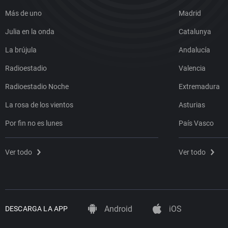
Más de uno
Madrid
Julia en la onda
Catalunya
La brújula
Andalucía
Radioestadio
Valencia
Radioestadio Noche
Extremadura
La rosa de los vientos
Asturias
Por fin no es lunes
País Vasco
Ver todo
Ver todo
Android
iOS
DESCARGA LA APP