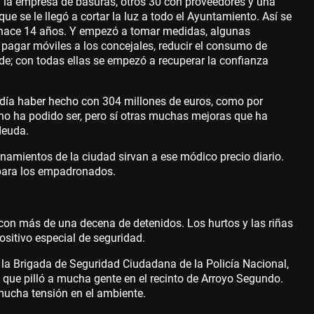
n la empresa de basuras, otros 30 con proveedores y una
e se le llegó a cortar la luz a todo el Ayuntamiento. Así se
o hace 14 años. Y empezó a tomar medidas, algunas
e pagar móviles a los concejales, reducir el consumo de
de; con todas ellas se empezó a recuperar la confianza
odía haber hecho con 304 millones de euros, como por
 no ha podido ser, pero sí otras muchas mejoras que ha
deuda.
onamientos de la ciudad sirvan a ese módico precio diario.
 para los empadronados.
 con más de una decena de detenidos. Los hurtos y las riñas
sitivo especial de seguridad.
la Brigada de Seguridad Ciudadana de la Policía Nacional,
, que pilló a mucha gente en el recinto de Arroyo Segundo.
 mucha tensión en el ambiente.