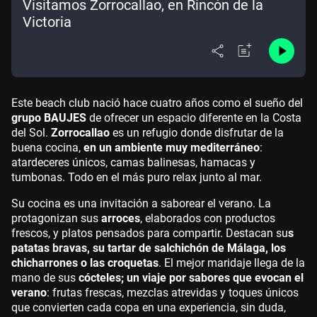
Visitamos Zorrocallao, en Rincón de la
Victoria
Este beach club nació hace cuatro años como el sueño del
grupo BAUJES
de ofrecer un espacio diferente en la Costa
del Sol.
Zorrocallao
es un refugio donde disfrutar de la
buena cocina,
en un ambiente muy mediterráneo
:
atardeceres únicos, camas balinesas, hamacas y
tumbonas. Todo en el más puro relax junto al mar.
Su cocina es una invitación a saborear el verano. La
protagonizan sus
arroces
, elaborados con productos
frescos, y platos pensados para compartir. Destacan su
s
patatas bravas, su tartar de salchichón de Málaga, los
chicharrones o las croquetas
. El mejor maridaje llega de la
mano de sus
cócteles; un viaje por sabores que evocan el
verano
: frutas frescas, mezclas atrevidas y toques únicos
que convierten cada copa en una experiencia, sin duda,