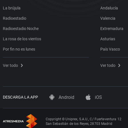
La brújula
Andalucía
Radioestadio
Valencia
Radioestadio Noche
Extremadura
La rosa de los vientos
Asturias
Por fin no es lunes
País Vasco
Ver todo
Ver todo
Android
iOS
DESCARGA LA APP
Copyright © Uniprex, S.A.U., C/ Fuerteventura 12
San Sebastián de los Reyes, 28703 Madrid