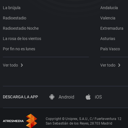
La brújula
Andalucía
Radioestadio
Valencia
Radioestadio Noche
Extremadura
La rosa de los vientos
Asturias
Por fin no es lunes
País Vasco
Ver todo
Ver todo
Android
iOS
DESCARGA LA APP
Copyright © Uniprex, S.A.U., C/ Fuerteventura 12
San Sebastián de los Reyes, 28703 Madrid