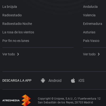
La brújula
Andalucía
Radioestadio
Valencia
Radioestadio Noche
Extremadura
La rosa de los vientos
Asturias
Por fin no es lunes
País Vasco
Ver todo
Ver todo
Android
iOS
DESCARGA LA APP
Copyright © Uniprex, S.A.U., C/ Fuerteventura 12
San Sebastián de los Reyes, 28703 Madrid