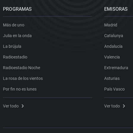
PROGRAMAS
EMISORAS
Más de uno
Madrid
Julia en la onda
Catalunya
La brújula
Andalucía
Radioestadio
Valencia
Radioestadio Noche
Extremadura
La rosa de los vientos
Asturias
Por fin no es lunes
País Vasco
Ver todo
Ver todo