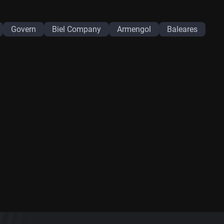
Govern
Biel Company
Armengol
Baleares