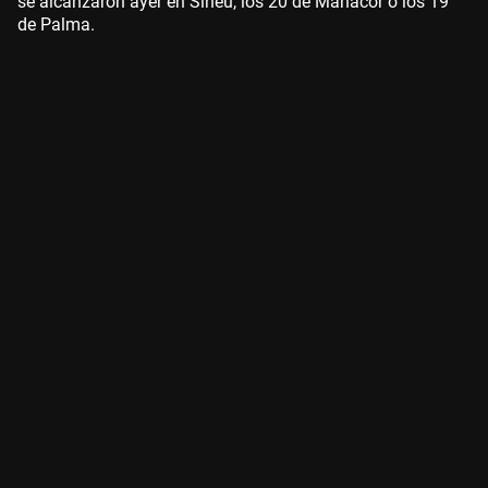
se alcanzaron ayer en Sineu, los 20 de Manacor o los 19
de Palma.