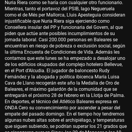
Nuria Riera como se haría con cualquier otro funcionario.
Mientras, tanto el portavoz del PSIB, Iago Negueruela
como el de Més per Mallorca, Lluis Apesteguia consideran
injustificable que Nuria Riera siga ejerciendo como
Consellera insular del PP y funcionaria del Govern, al que
piden que actúe ante posibles incumplimientos de su
jornada laboral. Casi 200.000 personas en Baleares se
encuentran en riesgo de pobreza o exclusión social, según
la última Encuesta de Condiciones de Vida. Además les
contamos que este lunes se ha empezado a desalojar uno
de los edificios okupados del complejo hotelero Bellevue,
en el Port d’Alcudia. El jugador de baloncesto Rudy
Fernández y la abogada y política ibicenca María Luisa
Cava de Llano recogerán este año la Medalla de Oro de
Baleares, el máximo galardón de la comunidad que se
entregarán el próximo 28 de febrero en la Llotja de Palma.
En deportes, el técnico del Atlético Baleares expresa en
ONDA Cero su convencimiento por ascender a pesar del
empate del pasado domingo. En el tiempo hoy tendremos
algunas nubes altas sobre el archipiélago, y temperaturas
que siguen subiendo, se podrían superar los 21 grados que