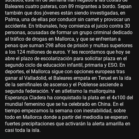
Baleares cuatro pateras, con 89 migrantes a bordo. Sepan
también que dos jóvenes están siendo investigadas, en
Palma, una de ellas por conducir sin carnet y provocar un
accidente. En tribunales, hoy comienza el juicio contra 30
personas, acusadas de formar un grupo criminal dedicado
al tráfico de drogas en Mallorca, y que se enfrentan a
penas que suman 298 años de prisión y multas superiores
a los 124 millones de euros. Y les recordamos que hoy se
abre el plazo de escolarización para solicitar plaza en el
segundo ciclo de educación infantil, primaria y ESO. En
deportes, el Mallorca sigue con opciones europeas tras
ganar al Valladolid, el Baleares empata en Teruel en la ida
de la semifinales de ascenso y el Poblense asciende a
segunda federación. Y en atletismo la mallorquina
Esperança Cladera ha conquistado la plata en el 4x100 del
mundial femenino que se ha celebrado en China. En el
tiempo empezamos la semana con inestabilidad, sobre
todo en Mallorca donde a partir del mediodía se esperan
fuertes precipitaciones que activarán la alerta amarilla en
casi toda la isla.