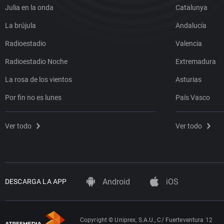
Julia en la onda
Catalunya
La brújula
Andalucía
Radioestadio
Valencia
Radioestadio Noche
Extremadura
La rosa de los vientos
Asturias
Por fin no es lunes
País Vasco
Ver todo
Ver todo
Android
iOS
DESCARGA LA APP
Copyright © Uniprex, S.A.U., C/ Fuerteventura 12