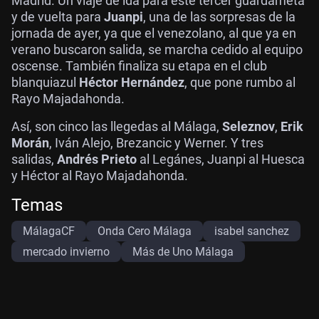
Madrid. Un viaje de ida para este tercer guardameta
y de vuelta para
Juanpi
, una de las sorpresas de la
jornada de ayer, ya que el venezolano, al que ya en
verano buscaron salida, se marcha cedido al equipo
oscense. También finaliza su etapa en el club
blanquiazul
Héctor Hernández
, que pone rumbo al
Rayo Majadahonda.
Así, son cinco las llegedas al Málaga,
Seleznov
,
Erik
Morán
, Iván Alejo, Brezancic y Werner. Y tres
salidas,
Andrés Prieto
al Legánes, Juanpi al Huesca
y Héctor al Rayo Majadahonda.
Temas
MálagaCF
Onda Cero Málaga
isabel sanchez
mercado invierno
Más de Uno Málaga