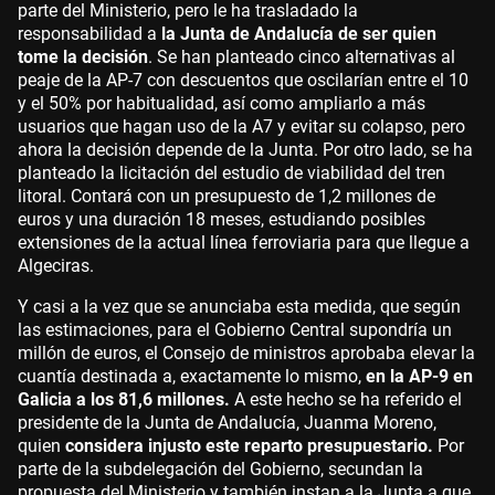
parte del Ministerio, pero le ha trasladado la
responsabilidad a
la Junta de Andalucía de ser quien
tome la decisión
. Se han planteado cinco alternativas al
peaje de la AP-7 con descuentos que oscilarían entre el 10
y el 50% por habitualidad, así como ampliarlo a más
usuarios que hagan uso de la A7 y evitar su colapso, pero
ahora la decisión depende de la Junta. Por otro lado, se ha
planteado la licitación del estudio de viabilidad del tren
litoral. Contará con un presupuesto de 1,2 millones de
euros y una duración 18 meses, estudiando posibles
extensiones de la actual línea ferroviaria para que llegue a
Algeciras.
Y casi a la vez que se anunciaba esta medida, que según
las estimaciones, para el Gobierno Central supondría un
millón de euros, el Consejo de ministros aprobaba elevar la
cuantía destinada a, exactamente lo mismo,
en la AP-9 en
Galicia a los 81,6 millones.
A este hecho se ha referido el
presidente de la Junta de Andalucía, Juanma Moreno,
quien
considera injusto este reparto presupuestario.
Por
parte de la subdelegación del Gobierno, secundan la
propuesta del Ministerio y también instan a la Junta a que