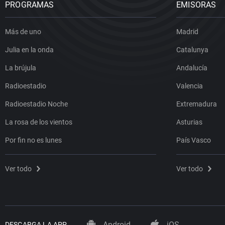
PROGRAMAS
EMISORAS
Más de uno
Madrid
Julia en la onda
Catalunya
La brújula
Andalucía
Radioestadio
Valencia
Radioestadio Noche
Extremadura
La rosa de los vientos
Asturias
Por fin no es lunes
País Vasco
Ver todo
Ver todo
Android
iOS
DESCARGA LA APP