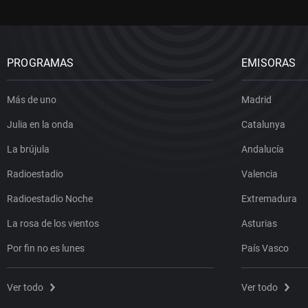
PROGRAMAS
EMISORAS
Más de uno
Madrid
Julia en la onda
Catalunya
La brújula
Andalucía
Radioestadio
Valencia
Radioestadio Noche
Extremadura
La rosa de los vientos
Asturias
Por fin no es lunes
País Vasco
Ver todo
Ver todo