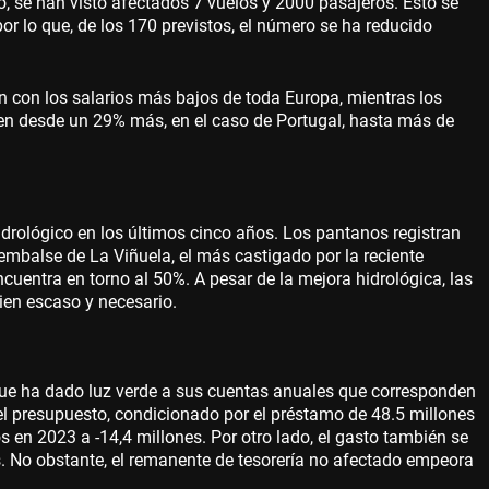
, se han visto afectados 7 vuelos y 2000 pasajeros. Esto se
or lo que, de los 170 previstos, el número se ha reducido
n con los salarios más bajos de toda Europa, mientras los
en desde un 29% más, en el caso de Portugal, hasta más de
idrológico en los últimos cinco años. Los pantanos registran
mbalse de La Viñuela, el más castigado por la reciente
ncuentra en torno al 50%. A pesar de la mejora hidrológica, las
ien escaso y necesario.
ue ha dado luz verde a sus cuentas anuales que corresponden
del presupuesto, condicionado por el préstamo de 48.5 millones
s en 2023 a -14,4 millones. Por otro lado, el gasto también se
s. No obstante, el remanente de tesorería no afectado empeora