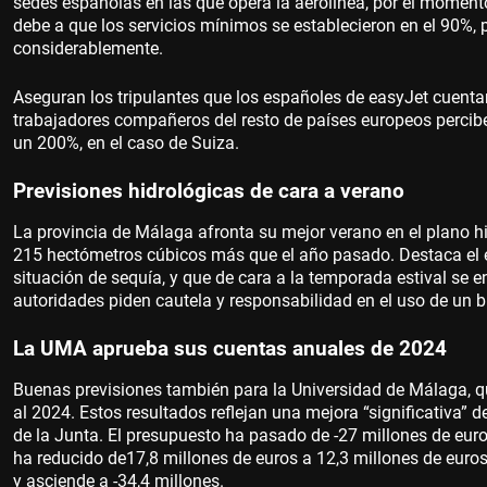
sedes españolas en las que opera la aerolínea, por el momento
debe a que los servicios mínimos se establecieron en el 90%, p
considerablemente.
Aseguran los tripulantes que los españoles de easyJet cuenta
trabajadores compañeros del resto de países europeos percib
un 200%, en el caso de Suiza.
Previsiones hidrológicas de cara a verano
La provincia de Málaga afronta su mejor verano en el plano h
215 hectómetros cúbicos más que el año pasado. Destaca el e
situación de sequía, y que de cara a la temporada estival se e
autoridades piden cautela y responsabilidad en el uso de un b
La UMA aprueba sus cuentas anuales de 2024
Buenas previsiones también para la Universidad de Málaga, q
al 2024. Estos resultados reflejan una mejora “significativa” 
de la Junta. El presupuesto ha pasado de -27 millones de euro
ha reducido de17,8 millones de euros a 12,3 millones de euro
y asciende a -34,4 millones.