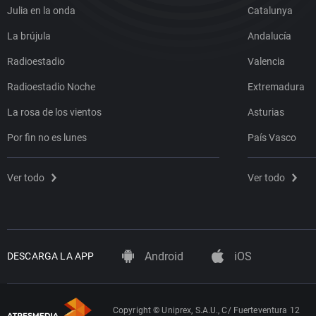
Julia en la onda
Catalunya
La brújula
Andalucía
Radioestadio
Valencia
Radioestadio Noche
Extremadura
La rosa de los vientos
Asturias
Por fin no es lunes
País Vasco
Ver todo
Ver todo
Android
iOS
DESCARGA LA APP
Copyright © Uniprex, S.A.U., C/ Fuerteventura 12