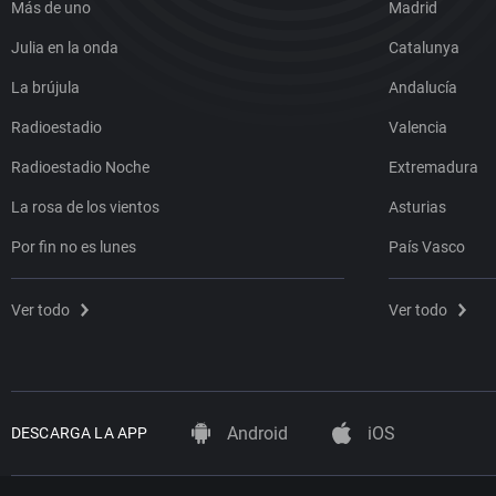
Más de uno
Madrid
Julia en la onda
Catalunya
La brújula
Andalucía
Radioestadio
Valencia
Radioestadio Noche
Extremadura
La rosa de los vientos
Asturias
Por fin no es lunes
País Vasco
Ver todo
Ver todo
Android
iOS
DESCARGA LA APP