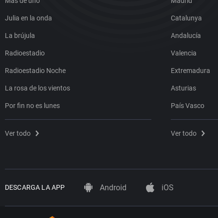
Más de uno
Madrid
Julia en la onda
Catalunya
La brújula
Andalucía
Radioestadio
Valencia
Radioestadio Noche
Extremadura
La rosa de los vientos
Asturias
Por fin no es lunes
País Vasco
Ver todo
Ver todo
Android
iOS
DESCARGA LA APP